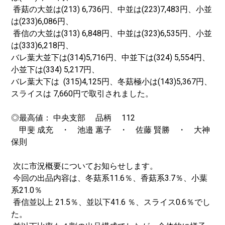
香菇の大並は(213) 6,736円、中並は(223)7,483円、小並
は(233)6,086円、
香信の大並は(313) 6,848円、中並は(323)6,535円、小並
は(333)6,218円、
バレ葉大並下は(314)5,716円、中並下は(324) 5,554円、
小並下は(334) 5,217円、
バレ葉大下は (315)4,125円、冬菇極小は(143)5,367円、
スライスは 7,660円で取引されました。
◎最高値： 中央支部 品柄 112
甲斐 成充 ・ 池邉 蕙子 ・ 佐藤 賢勝 ・ 大神
保則
次に市況概要についてお知らせします。
今回の出品内容は、冬菇系11.6％、香菇系3.7％、小葉
系21.0％
香信並以上 21.5％、並以下41.6 ％、スライス0.6％でし
た。