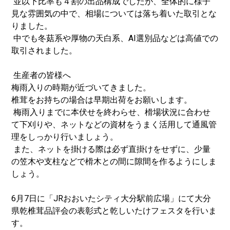
並以下比率も４割の出品構成でしたが、全体的に様子
見な雰囲気の中で、相場については落ち着いた取引とな
りました。
中でも冬菇系や厚物の天白系、AI選別品などは高値での
取引されました。
生産者の皆様へ
梅雨入りの時期が近づいてきました。
椎茸をお持ちの場合は早期出荷をお願いします。
梅雨入りまでに本伏せを終わらせ、榾場状況に合わせ
て下刈りや、ネットなどの資材をうまく活用して通風管
理をしっかり行いましょう。
また、ネットを掛ける際は必ず直掛けをせずに、少量
の笠木や支柱などで榾木との間に隙間を作るようにしま
しょう。
6月7日に「JRおおいたシティ大分駅前広場」にて大分
県乾椎茸品評会の表彰式と乾しいたけフェスタを行いま
す。