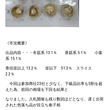
《市況概要》
出品内容・・・冬菇系 13.1％ 香菇系 5.1％ 小葉
系 15.1％
香信並以上 13.2％ 並以下 51.3％ スライス
2.2％
今回は参加商社23社と少なく、下級品比率も5割を超
えた為、前回の相場を下回る結果と
なりました。入札開催も残り数回ほどとなり、遅く出荷
された色落ち品が目立ち春子相