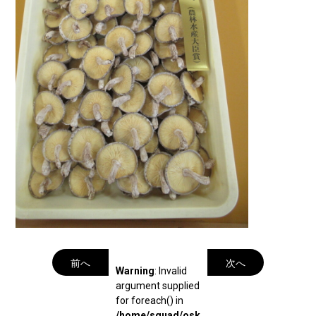
前へ
次へ
Warning
: Invalid
argument supplied
for foreach() in
/home/squad/osk