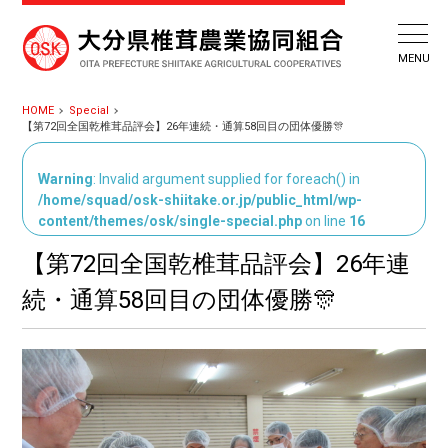
HOME
Special
【第72回全国乾椎茸品評会】26年連続・通算58回目の団体優勝🎊
Warning
: Invalid argument supplied for foreach() in
/home/squad/osk-shiitake.or.jp/public_html/wp-
content/themes/osk/single-special.php
on line
16
【第72回全国乾椎茸品評会】26年連
続・通算58回目の団体優勝🎊