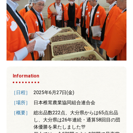
Information
［日程］
2025年6月27日(金)
［場所］
日本椎茸農業協同組合連合会
［概要］
総出品数222点、大分県からは65点出品
し、大分県は26年連続・通算58回目の団
体優勝を果たしました🎊