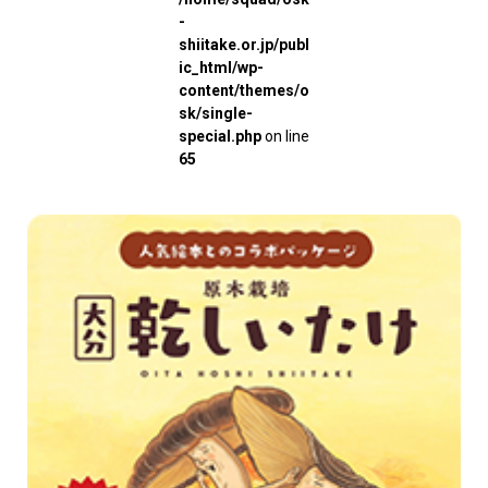
-
shiitake.or.jp/publ
ic_html/wp-
content/themes/o
sk/single-
special.php
on line
65