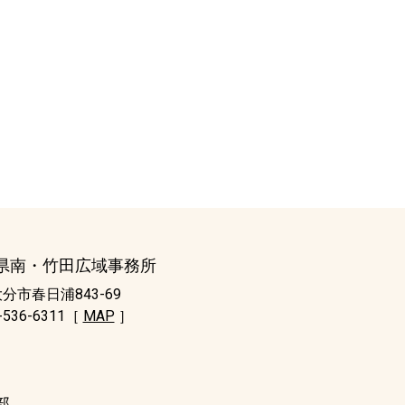
県南・竹田広域事務所
分市春日浦843-69
7-536-6311［
MAP
］
部