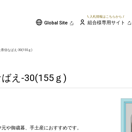
\ 入札情報はこちらから /
組合様専用サイト
Global Site
香信なばえ-30(155ｇ)
え-30(155ｇ)
。
中元や御歳暮、手土産におすすめです。