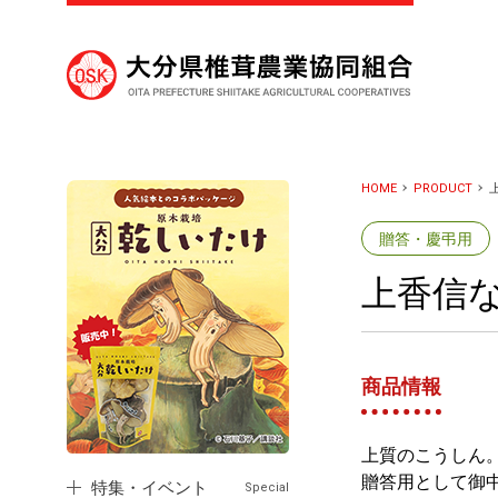
HOME
PRODUCT
上
贈答・慶弔用
上香信なば
商品情報
上質のこうしん
贈答用として御
特集・イベント
Special