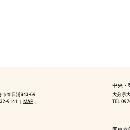
中央・
市春日浦843-69
大分県大
532-9141［
MAP
］
TEL 09
国東支