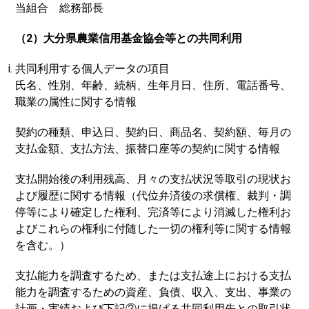
当組合 総務部長
（2）大分県農業信用基金協会等との共同利用
共同利用する個人データの項目
氏名、性別、年齢、続柄、生年月日、住所、電話番号、
職業の属性に関する情報
契約の種類、申込日、契約日、商品名、契約額、毎月の
支払金額、支払方法、振替口座等の契約に関する情報
支払開始後の利用残高、月々の支払状況等取引の現状お
よび履歴に関する情報（代位弁済後の求償権、裁判・調
停等により確定した権利、完済等により消滅した権利お
よびこれらの権利に付随した一切の権利等に関する情報
を含む。）
支払能力を調査するため、または支払途上における支払
能力を調査するための資産、負債、収入、支出、事業の
計画・実績および下記②に掲げる共同利用先との取引状