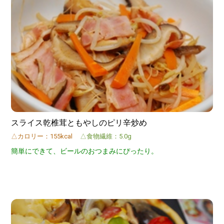
スライス乾椎茸ともやしのピリ辛炒め
△カロリー：155kcal
△食物繊維：5.0g
簡単にできて、ビールのおつまみにぴったり。