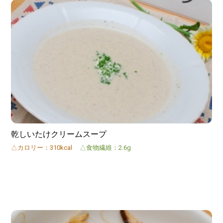
乾しいたけクリームスープ
△カロリー：310kcal
△食物繊維：2.6g