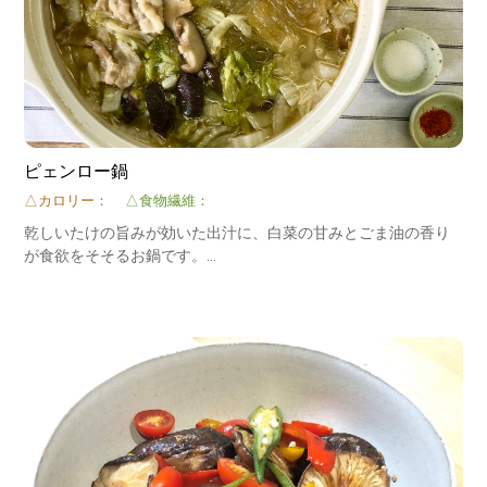
ピェンロー鍋
△カロリー：
△食物繊維：
乾しいたけの旨みが効いた出汁に、白菜の甘みとごま油の香り
が食欲をそそるお鍋です。
シンプルなのに滋味深い一品です。