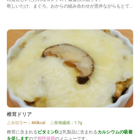
乾しいたけ、まぐろ、おからの組み合わせが意外ながらもとて
もよくまとまっていて、審査員満場一致で最優秀賞となりまし
た。
椎茸ドリア
△カロリー：460kcal
△食物繊維：1.7g
椎茸に含まれる
ビタミンD
は乳製品に含まれる
カルシウムの吸着
を促します
ので
相性抜群
のメニューです。