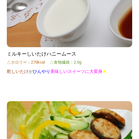
ミルキーしいたけハニームース
△カロリー：270kcal
△食物繊維：2.0g
乾しいたけ
が
ひんやり
美味しいスイーツに大変身
★