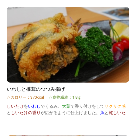
いわしと椎茸のつつみ揚げ
△カロリー：370kcal
△食物繊維：1.8ｇ
しいたけ
を
いわし
でくるみ、
大葉
で香り付けをして
サクサク感
と
しいたけの香り
が広がるように仕上げました。
魚
と
乾しいた
け
で
栄養満点！