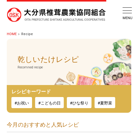
HOME
Recipe
乾しいたけレシピ
Recomned recipe
レシピキーワード
#お祝い
#こどもの日
#ひな祭り
#夏野菜
今月のおすすめと人気レシピ