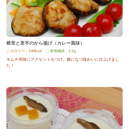
椎茸と里芋のから揚げ（カレー風味）
△カロリー：240kcal
△食物繊維：3.3g
キムチ等味にアクセントをつけ、癖になつ味わいに仕上げまし
た！