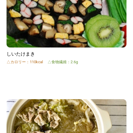
しいたけまき
△カロリー：110kcal
△食物繊維：2.6g