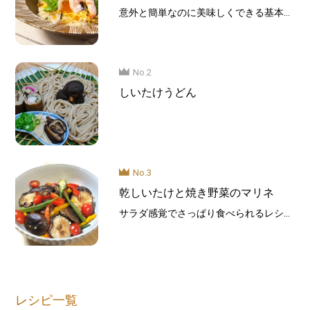
意外と簡単なのに美味しくできる基本の
レシピです。甘辛く味付けた乾しいたけ
が酢飯とよく合います。
食卓が華やかになるちらし寿司はハレの
日のメニューにおすすめです！
No.2
しいたけうどん
No.3
乾しいたけと焼き野菜のマリネ
サラダ感覚でさっぱり食べられるレシピ
です！乾しいたけの旨味と野菜の甘み、
お酢の酸味で食が進みます。
レシピ一覧