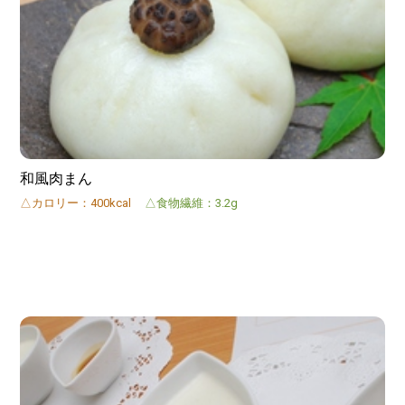
和風肉まん
△カロリー：400kcal
△食物繊維：3.2g