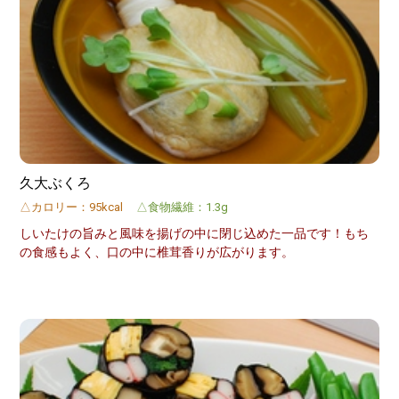
久大ぶくろ
△カロリー：95kcal
△食物繊維：1.3g
しいたけの旨みと風味を揚げの中に閉じ込めた一品です！もち
の食感もよく、口の中に椎茸香りが広がります。