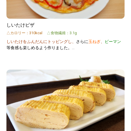
しいたけピザ
△カロリー：310kcal
△食物繊維：3.1g
しいたけをふんだんにトッピングし、
さらに
玉ねぎ
、
ピーマン
等食感も楽しめるよう作りました。
しいたけ
と
チーズの相性
もよく、
子供も喜ぶ一品です。