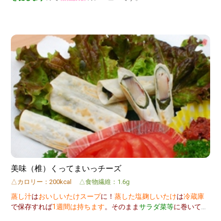
美味（椎）くってまいっチーズ
△カロリー：200kcal
△食物繊維：1.6g
蒸し汁
は
おいしいたけスープ
に！
蒸した塩麹しいたけ
は
冷蔵庫
で保存すれば
1週間は持ちます
。そのまま
サラダ菜等
に巻いて食
べても美味しいです！