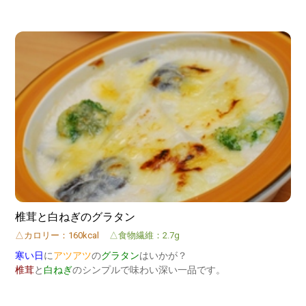
椎茸と白ねぎのグラタン
△カロリー：160kcal
△食物繊維：2.7g
寒い日
に
アツアツ
の
グラタン
はいかが？
椎茸
と
白ねぎ
のシンプルで味わい深い一品です。