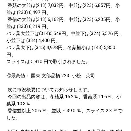
香菇の大並は(213) 7,032円、中並は(223) 6,857円、小
並は (233) 6,497 円、
香信の大並は(313) 6,162円、中並は(323) 6,235円、小
並は (333) 6,219 円、
バレ葉大並下は(314)5,548円、中並下は(324) 5,576 円、
小並下は (334) 4,400 円、
バレ葉大下は(315) 4,978円、冬菇極小は (143) 5,850
円、
スライスは 5,810 円で取引されました。
◎最高値： 国東 支部品柄 223 小松 英司
次に市況概要についてお知らせします。
今回の出品内容は、冬菇系 16.2％、香菇系 11.6％、小
葉系 10.3％
香信並以上 20.6 ％、並以下 39.0 ％、スライス 2.3 ％で
した。